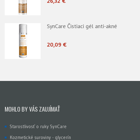
26,32 €
SynCare Čistiaci gél anti-akné
20,09 €
MOHLO BY VÁS ZAUJÍMAŤ
Starostlivosť o ruky SynCare
Kozmetické suroviny - glycerín