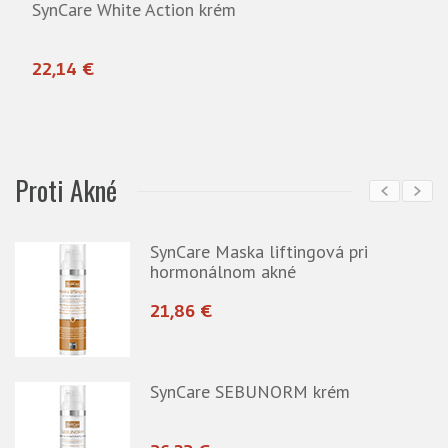
Proti Akné
SynCare Maska liftingová pri
hormonálnom akné
21,86 €
né
SynCare SEBUNORM krém