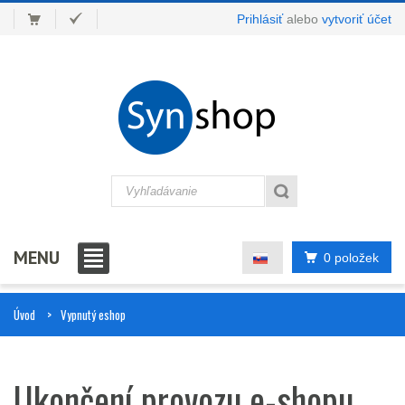
Prihlásiť
alebo
vytvoriť účet
MENU
0 položek
Úvod
Vypnutý eshop
Ukončení provozu e-shopu