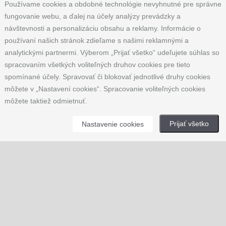
Používame cookies a obdobné technológie nevyhnutné pre správne
KONTAKT
fungovanie webu, a ďalej na účely analýzy prevádzky a
návštevnosti a personalizáciu obsahu a reklamy. Informácie o
SYNSHOP.SK
používaní našich stránok zdieľame s našimi reklamnými a
Andrea Haraštová
analytickými partnermi. Výberom „Prijať všetko“ udeľujete súhlas so
spracovaním všetkých voliteľných druhov cookies pre tieto
Malešovice 152
spomínané účely. Spravovať či blokovať jednotlivé druhy cookies
664 65 Malešovice
môžete v „Nastavení cookies“. Spracovanie voliteľných cookies
Česká republika
môžete taktiež odmietnuť.
IČ: 65781741
Prijať všetko
Nastavenie cookies
Tel: +420 733 121 753
E-mail:
info@synshop.sk