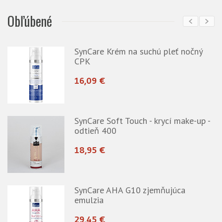
Obľúbené
SynCare Krém na suchú pleť nočný
CPK
16,09 €
SynCare Soft Touch - krycí make-up -
odtieň 400
18,95 €
SynCare AHA G10 zjemňujúca
emulzia
29,45 €