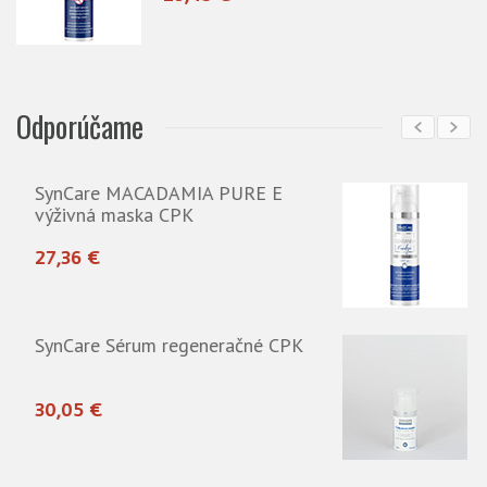
Odporúčame
SynCare Ochranná emulzia
15,41 €
PK
SynCare Ochranná emulzia - mini
3,45 €