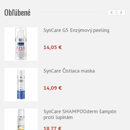
Obľúbené
SynCare G5 Enzýmový peeling
14,05 €
-
SynCare Čistiaca maska
14,09 €
SynCare SHAMPOOderm šampón
proti lupinám
18,77 €