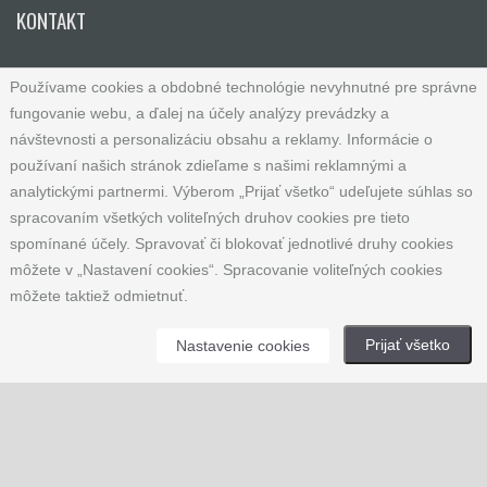
KONTAKT
SYNSHOP.SK
Používame cookies a obdobné technológie nevyhnutné pre správne
Andrea Haraštová
fungovanie webu, a ďalej na účely analýzy prevádzky a
návštevnosti a personalizáciu obsahu a reklamy. Informácie o
Malešovice 152
používaní našich stránok zdieľame s našimi reklamnými a
664 65 Malešovice
analytickými partnermi. Výberom „Prijať všetko“ udeľujete súhlas so
Česká republika
spracovaním všetkých voliteľných druhov cookies pre tieto
spomínané účely. Spravovať či blokovať jednotlivé druhy cookies
IČ: 65781741
môžete v „Nastavení cookies“. Spracovanie voliteľných cookies
Tel: +420 733 121 753
môžete taktiež odmietnuť.
E-mail:
info@synshop.sk
Prijať všetko
Nastavenie cookies