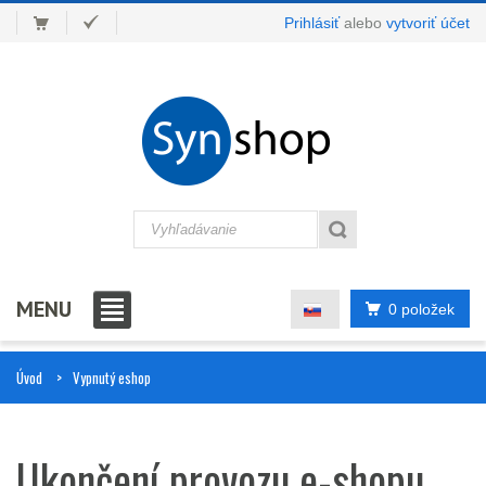
Prihlásiť
alebo
vytvoriť účet
MENU
0 položek
Úvod
Vypnutý eshop
Ukončení provozu e-shopu