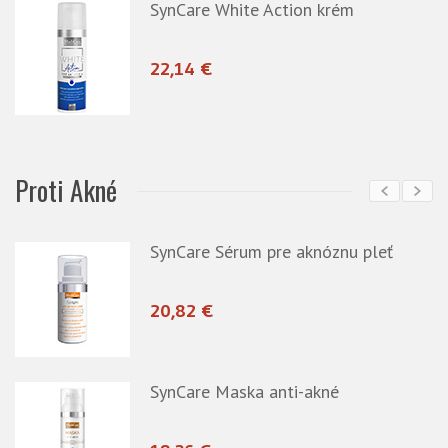
SynCare White Action krém
22,14 €
Proti Akné
eť
SynCare Sérum pre aknóznu pleť
20,82 €
SynCare Maska anti-akné