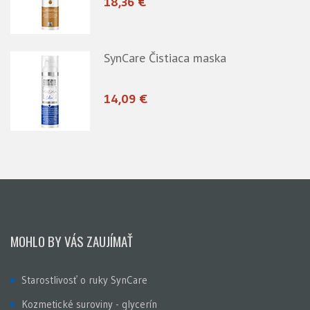
18,36 €
SynCare Čistiaca maska
14,09 €
MOHLO BY VÁS ZAUJÍMAŤ
Starostlivosť o ruky SynCare
Kozmetické suroviny - glycerín