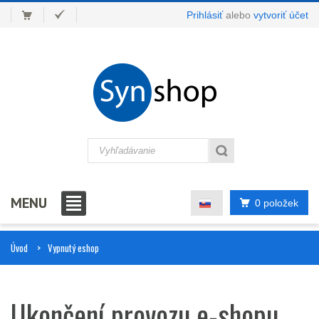
Prihlásiť
alebo
vytvoriť účet
MENU
0 položek
Úvod
Vypnutý eshop
Ukončení provozu e-shopu