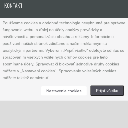
KONTAKT
SYNSHOP.SK
Používame cookies a obdobné technológie nevyhnutné pre správne
Andrea Haraštová
fungovanie webu, a ďalej na účely analýzy prevádzky a
návštevnosti a personalizáciu obsahu a reklamy. Informácie o
Malešovice 152
používaní našich stránok zdieľame s našimi reklamnými a
664 65 Malešovice
analytickými partnermi. Výberom „Prijať všetko“ udeľujete súhlas so
Česká republika
spracovaním všetkých voliteľných druhov cookies pre tieto
spomínané účely. Spravovať či blokovať jednotlivé druhy cookies
IČ: 65781741
môžete v „Nastavení cookies“. Spracovanie voliteľných cookies
Tel: +420 733 121 753
môžete taktiež odmietnuť.
E-mail:
info@synshop.sk
Prijať všetko
Nastavenie cookies