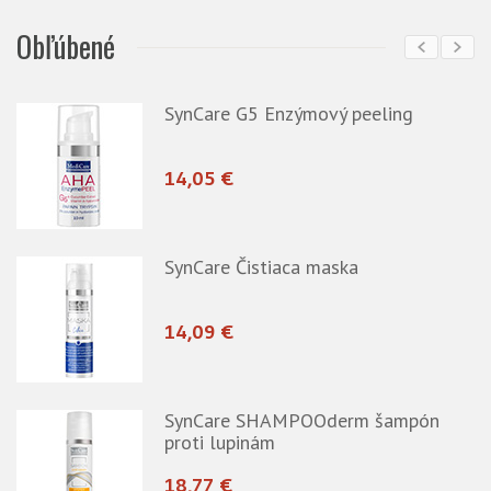
Obľúbené
SynCare G5 Enzýmový peeling
14,05 €
-
SynCare Čistiaca maska
14,09 €
SynCare SHAMPOOderm šampón
proti lupinám
18,77 €