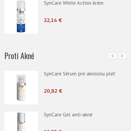
SynCare White Action krém
22,14 €
Proti Akné
SynCare Sérum pre aknóznu pleť
20,82 €
eť
SynCare Gel anti-akné