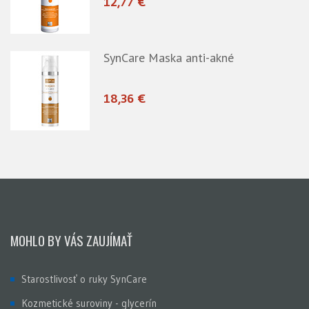
12,77 €
SynCare Maska anti-akné
18,36 €
MOHLO BY VÁS ZAUJÍMAŤ
Starostlivosť o ruky SynCare
Kozmetické suroviny - glycerín