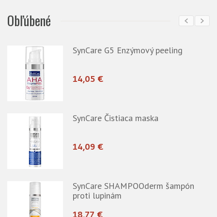
Obľúbené
SynCare G5 Enzýmový peeling
14,05 €
-
SynCare Čistiaca maska
14,09 €
SynCare SHAMPOOderm šampón
proti lupinám
18,77 €