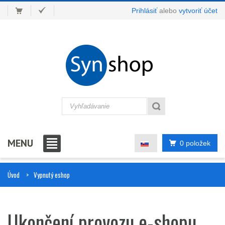
Prihlásiť
alebo
vytvoriť účet
MENU
0 položek
Úvod
Vypnutý eshop
Ukončení provozu e-shopu