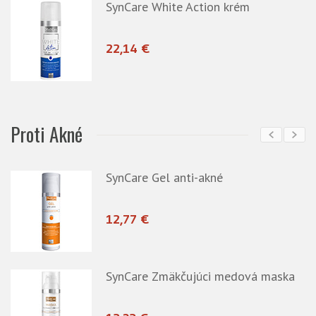
SynCare White Action krém
22,14 €
Proti Akné
SynCare Gel anti-akné
12,77 €
SynCare Zmäkčujúci medová maska