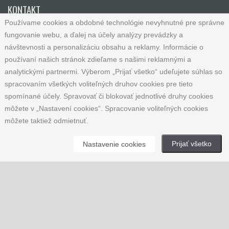
KONTAKT
Používame cookies a obdobné technológie nevyhnutné pre správne
fungovanie webu, a ďalej na účely analýzy prevádzky a
SYNSHOP.SK
návštevnosti a personalizáciu obsahu a reklamy. Informácie o
Andrea Haraštová
používaní našich stránok zdieľame s našimi reklamnými a
Malešovice 152
analytickými partnermi. Výberom „Prijať všetko“ udeľujete súhlas so
spracovaním všetkých voliteľných druhov cookies pre tieto
664 65 Malešovice
spomínané účely. Spravovať či blokovať jednotlivé druhy cookies
Česká republika
môžete v „Nastavení cookies“. Spracovanie voliteľných cookies
IČ: 65781741
môžete taktiež odmietnuť.
Tel: +420 733 121 753
Prijať všetko
Nastavenie cookies
E-mail:
info@synshop.sk