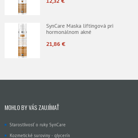
12,32 €
SynCare Maska liftingová pri
hormonálnom akné
21,86 €
MOHLO BY VÁS ZAUJÍMAŤ
Starostlivosť o ruky SynCare
Kozmetické suroviny - glycerín